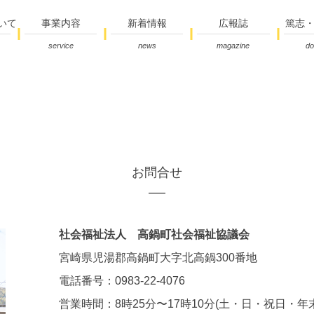
いて
事業内容
新着情報
広報誌
篤志
service
news
magazine
do
お問合せ
社会福祉法人 高鍋町社会福祉協議会
宮崎県児湯郡高鍋町大字北高鍋300番地
電話番号：0983-22-4076
営業時間：8時25分〜17時10分(土・日・祝日・年