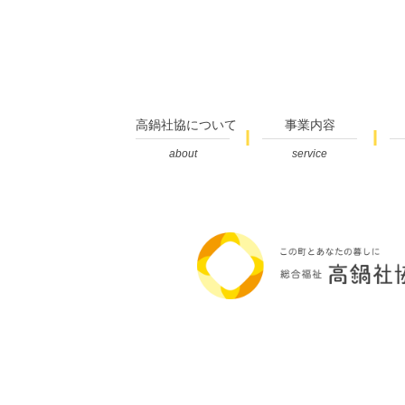
高鍋社協について
事業内容
about
service