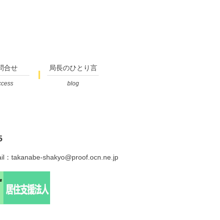
問合せ
局長のひとり言
ccess
blog
5
il：takanabe-shakyo@proof.ocn.ne.jp